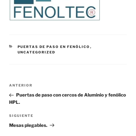
CATEGORÍAS
PUERTAS DE PASO EN FENÓLICO
,
UNCATEGORIZED
Navegación
Entrada
ANTERIOR
de
anterior:
Puertas de paso con cercos de Aluminio y fenólico
entradas
HPL.
Siguiente
SIGUIENTE
entrada
Mesas plegables.