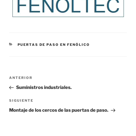
CATEGORÍAS
PUERTAS DE PASO EN FENÓLICO
Navegación
Entrada
ANTERIOR
de
anterior:
Suministros industriales.
entradas
Siguiente
SIGUIENTE
entrada
Montaje de los cercos de las puertas de paso.