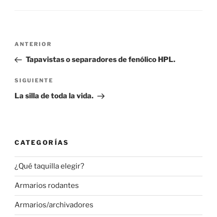
Navegación
Entrada
ANTERIOR
de
anterior:
Tapavistas o separadores de fenólico HPL.
entradas
Siguiente
SIGUIENTE
entrada
La silla de toda la vida.
CATEGORÍAS
¿Qué taquilla elegir?
Armarios rodantes
Armarios/archivadores