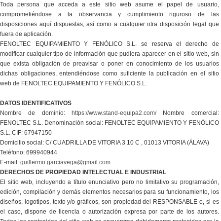
Toda persona que acceda a este sitio web asume el papel de usuario,
comprometiéndose a la observancia y cumplimiento riguroso de las
disposiciones aquí dispuestas, así como a cualquier otra disposición legal que
fuera de aplicación.
FENOLTEC EQUIPAMIENTO Y FENÓLICO S.L. se reserva el derecho de
modificar cualquier tipo de información que pudiera aparecer en el sitio web, sin
que exista obligación de preavisar o poner en conocimiento de los usuarios
dichas obligaciones, entendiéndose como suficiente la publicación en el sitio
web de FENOLTEC EQUIPAMIENTO Y FENÓLICO S.L.
DATOS IDENTIFICATIVOS
Nombre de dominio:
https://www.stand-equipa2.com/
Nombre comercial:
FENOLTEC S.L. Denominación social: FENOLTEC EQUIPAMIENTO Y FENÓLICO
S.L. CIF: 67947150
Domicilio social: C/ CUADRILLA DE VITORIA 3 10 C , 01013 VITORIA (ÁLAVA)
Teléfono: 699940944
E-mail:
guillermo.garciavega@gmail.com
DERECHOS DE PROPIEDAD INTELECTUAL E INDUSTRIAL
El sitio web, incluyendo a título enunciativo pero no limitativo su programación,
edición, compilación y demás elementos necesarios para su funcionamiento, los
diseños, logotipos, texto y/o gráficos, son propiedad del RESPONSABLE o, si es
el caso, dispone de licencia o autorización expresa por parte de los autores.