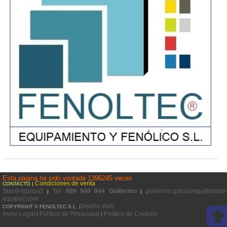
Esta página ha sido visitada 1396245 veces
Condiciones de venta
CONTACTO |
Stand-equipa2
Tel.
699 940 944 Guillermo
guillermo.garciavega@stand-
|
|
equipa2.com
Diseño Web
COPYRIGHT © FENOLTEC S.L. |
Aviso Legal
Política de Privacidad
Política de Cookies
|
|