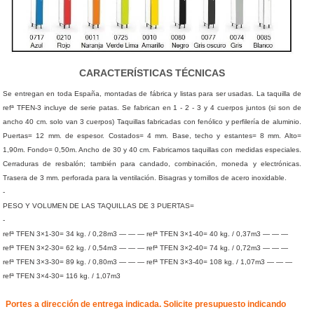
CARACTERÍSTICAS TÉCNICAS
Se entregan en toda España, montadas de fábrica y listas para ser usadas. La taquilla de
refª TFEN-3 incluye de serie patas. Se fabrican en 1 - 2 - 3 y 4 cuerpos juntos (si son de
ancho 40 cm. solo van 3 cuerpos) Taquillas fabricadas con fenólico y perfilería de aluminio.
Puertas= 12 mm. de espesor. Costados= 4 mm. Base, techo y estantes= 8 mm. Alto=
1,90m. Fondo= 0,50m. Ancho de 30 y 40 cm. Fabricamos taquillas con medidas especiales.
Cerraduras de resbalón; también para candado, combinación, moneda y electrónicas.
Trasera de 3 mm. perforada para la ventilación. Bisagras y tornillos de acero inoxidable.
-
PESO Y VOLUMEN DE LAS TAQUILLAS DE 3 PUERTAS=
-
refª TFEN 3×1-30= 34 kg. / 0,28m3 — — — refª TFEN 3×1-40= 40 kg. / 0,37m3 — — —
refª TFEN 3×2-30= 62 kg. / 0,54m3 — — — refª TFEN 3×2-40= 74 kg. / 0,72m3 — — —
refª TFEN 3×3-30= 89 kg. / 0,80m3 — — — refª TFEN 3×3-40= 108 kg. / 1,07m3 — — —
refª TFEN 3×4-30= 116 kg. / 1,07m3
Portes a dirección de entrega indicada. Solicite presupuesto indicando