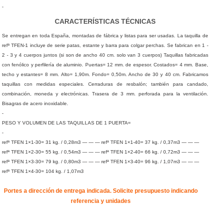
-
CARACTERÍSTICAS TÉCNICAS
Se entregan en toda España, montadas de fábrica y listas para ser usadas. La taquilla de
refª TFEN-1 incluye de serie patas, estante y barra para colgar perchas. Se fabrican en 1 -
2 - 3 y 4 cuerpos juntos (si son de ancho 40 cm. solo van 3 cuerpos) Taquillas fabricadas
con fenólico y perfilería de aluminio. Puertas= 12 mm. de espesor. Costados= 4 mm. Base,
techo y estantes= 8 mm. Alto= 1,90m. Fondo= 0,50m. Ancho de 30 y 40 cm. Fabricamos
taquillas con medidas especiales. Cerraduras de resbalón; también para candado,
combinación, moneda y electrónicas. Trasera de 3 mm. perforada para la ventilación.
Bisagras de acero inoxidable.
-
PESO Y VOLUMEN DE LAS TAQUILLAS DE 1 PUERTA=
-
refª TFEN 1×1-30= 31 kg. / 0,28m3 — — — refª TFEN 1×1-40= 37 kg. / 0,37m3 — — —
refª TFEN 1×2-30= 55 kg. / 0,54m3 — — — refª TFEN 1×2-40= 66 kg. / 0,72m3 — — —
refª TFEN 1×3-30= 79 kg. / 0,80m3 — — — refª TFEN 1×3-40= 96 kg. / 1,07m3 — — —
refª TFEN 1×4-30= 104 kg. / 1,07m3
Portes a dirección de entrega indicada. Solicite presupuesto indicando
referencia y unidades