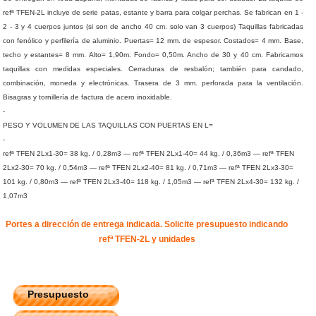
refª TFEN-2L incluye de serie patas, estante y barra para colgar perchas. Se fabrican en 1 -
2 - 3 y 4 cuerpos juntos (si son de ancho 40 cm. solo van 3 cuerpos) Taquillas fabricadas
con fenólico y perfilería de aluminio. Puertas= 12 mm. de espesor. Costados= 4 mm. Base,
techo y estantes= 8 mm. Alto= 1,90m. Fondo= 0,50m. Ancho de 30 y 40 cm. Fabricamos
taquillas con medidas especiales. Cerraduras de resbalón; también para candado,
combinación, moneda y electrónicas. Trasera de 3 mm. perforada para la ventilación.
Bisagras y tornillería de factura de acero inoxidable.
-
PESO Y VOLUMEN DE LAS TAQUILLAS CON PUERTAS EN L=
-
refª TFEN 2Lx1-30= 38 kg. / 0,28m3 — refª TFEN 2Lx1-40= 44 kg. / 0,36m3 — refª TFEN
2Lx2-30= 70 kg. / 0,54m3 — refª TFEN 2Lx2-40= 81 kg. / 0,71m3 — refª TFEN 2Lx3-30=
101 kg. / 0,80m3 — refª TFEN 2Lx3-40= 118 kg. / 1,05m3 — refª TFEN 2Lx4-30= 132 kg. /
1,07m3
Portes a dirección de entrega indicada. Solicite presupuesto indicando
refª TFEN-2L y unidades
Presupuesto