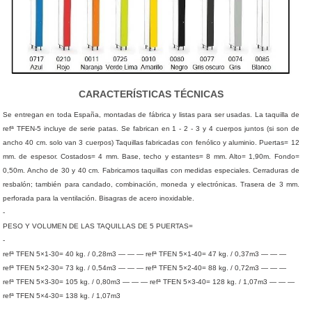
CARACTERÍSTICAS TÉCNICAS
Se entregan en toda España, montadas de fábrica y listas para ser usadas. La taquilla de
refª TFEN-5 incluye de serie patas. Se fabrican en 1 - 2 - 3 y 4 cuerpos juntos (si son de
ancho 40 cm. solo van 3 cuerpos) Taquillas fabricadas con fenólico y aluminio. Puertas= 12
mm. de espesor. Costados= 4 mm. Base, techo y estantes= 8 mm. Alto= 1,90m. Fondo=
0,50m. Ancho de 30 y 40 cm. Fabricamos taquillas con medidas especiales. Cerraduras de
resbalón; también para candado, combinación, moneda y electrónicas. Trasera de 3 mm.
perforada para la ventilación. Bisagras de acero inoxidable.
-
PESO Y VOLUMEN DE LAS TAQUILLAS DE 5 PUERTAS=
-
refª TFEN 5×1-30= 40 kg. / 0,28m3 — — — refª TFEN 5×1-40= 47 kg. / 0,37m3 — — —
refª TFEN 5×2-30= 73 kg. / 0,54m3 — — — refª TFEN 5×2-40= 88 kg. / 0,72m3 — — —
refª TFEN 5×3-30= 105 kg. / 0,80m3 — — — refª TFEN 5×3-40= 128 kg. / 1,07m3 — — —
refª TFEN 5×4-30= 138 kg. / 1,07m3