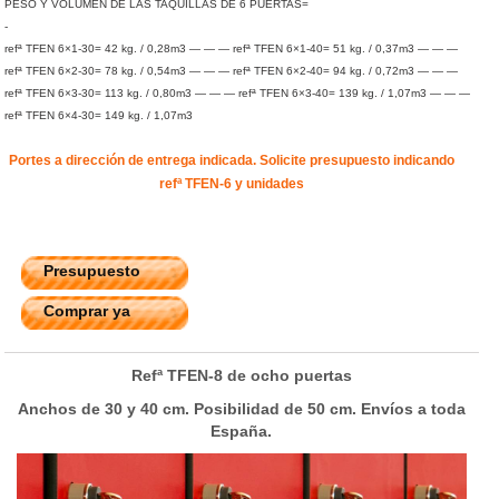
PESO Y VOLUMEN DE LAS TAQUILLAS DE 6 PUERTAS=
-
refª TFEN 6×1-30= 42 kg. / 0,28m3 — — — refª TFEN 6×1-40= 51 kg. / 0,37m3 — — —
refª TFEN 6×2-30= 78 kg. / 0,54m3 — — — refª TFEN 6×2-40= 94 kg. / 0,72m3 — — —
refª TFEN 6×3-30= 113 kg. / 0,80m3 — — — refª TFEN 6×3-40= 139 kg. / 1,07m3 — — —
refª TFEN 6×4-30= 149 kg. / 1,07m3
Portes a dirección de entrega indicada. Solicite presupuesto indicando
refª TFEN-6 y unidades
Presupuesto
Comprar ya
Refª TFEN-8 de ocho puertas
Anchos de 30 y 40 cm. Posibilidad de 50 cm. Envíos a toda
España.