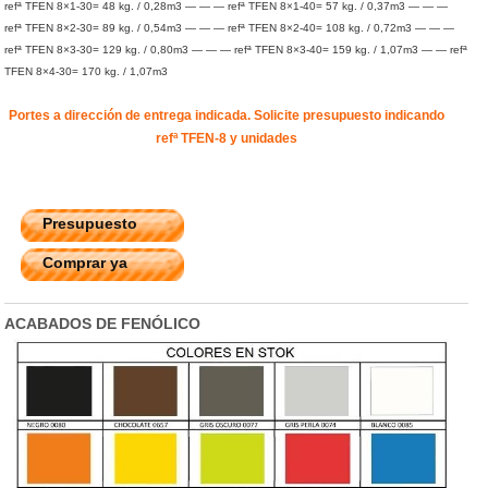
refª TFEN 8×1-30= 48 kg. / 0,28m3 — — — refª TFEN 8×1-40= 57 kg. / 0,37m3 — — —
refª TFEN 8×2-30= 89 kg. / 0,54m3 — — — refª TFEN 8×2-40= 108 kg. / 0,72m3 — — —
refª TFEN 8×3-30= 129 kg. / 0,80m3 — — — refª TFEN 8×3-40= 159 kg. / 1,07m3 — — refª
TFEN 8×4-30= 170 kg. / 1,07m3
Portes a dirección de entrega indicada. Solicite presupuesto indicando
refª TFEN-8 y unidades
Presupuesto
Comprar ya
ACABADOS DE FENÓLICO