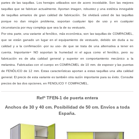
partes de las taquillas. Los herrajes utilizados son de acero inoxidable. Son las mejores
taquillas que se fabrican actualmente. Aportan imagen, robustez y una estética innegable
de taquillas armarios de gran calidad de fabricación. Se olvidará usted de las taquillas
porque no dan ningún problema, soportan cualquier tipo de uso y en cualquier
circunstancia por muy compleja que sea la de su vestuario.
Por otra parte, una variante al fenólico, más económica, son las taquillas de COMPACMEL,
que se están ganado un lugar en el equipamiento de vestuario, debido sin duda a su
calidad y a la confirmación -por su uso- de que se trata de una alternativa a tener en
cuenta. Importante= NO soportan la humedad ni el agua como el fenólico, pero su
fabricación es de alta calidad general y superior en comportamiento mecánico a la
melamina. Fabricadas con el cuerpo en COMPACMEL de 10 mm. de espesor y las puertas
de FENÓLICO de 12 mm. Estas características aportan a estas taquillas una alta calidad
general. El precio de esta variante es también otra razón importante para su éxito. Consulte
precios de las dos opciones, en FENOLICO Y COMPACMEL.
Refª TFEN-1 de puerta entera
Anchos de 30 y 40 cm. Posibilidad de 50 cm. Envíos a toda
España.