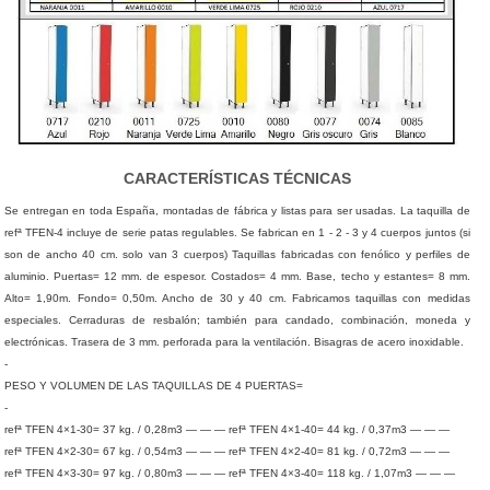
CARACTERÍSTICAS TÉCNICAS
Se entregan en toda España, montadas de fábrica y listas para ser usadas. La taquilla de
refª TFEN-4 incluye de serie patas regulables. Se fabrican en 1 - 2 - 3 y 4 cuerpos juntos (si
son de ancho 40 cm. solo van 3 cuerpos) Taquillas fabricadas con fenólico y perfiles de
aluminio. Puertas= 12 mm. de espesor. Costados= 4 mm. Base, techo y estantes= 8 mm.
Alto= 1,90m. Fondo= 0,50m. Ancho de 30 y 40 cm. Fabricamos taquillas con medidas
especiales. Cerraduras de resbalón; también para candado, combinación, moneda y
electrónicas. Trasera de 3 mm. perforada para la ventilación. Bisagras de acero inoxidable.
-
PESO Y VOLUMEN DE LAS TAQUILLAS DE 4 PUERTAS=
-
refª TFEN 4×1-30= 37 kg. / 0,28m3 — — — refª TFEN 4×1-40= 44 kg. / 0,37m3 — — —
refª TFEN 4×2-30= 67 kg. / 0,54m3 — — — refª TFEN 4×2-40= 81 kg. / 0,72m3 — — —
refª TFEN 4×3-30= 97 kg. / 0,80m3 — — — refª TFEN 4×3-40= 118 kg. / 1,07m3 — — —