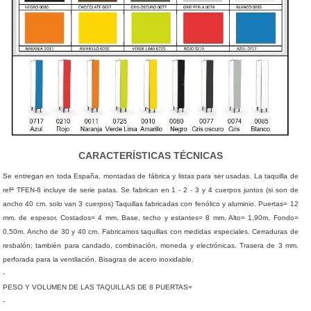
CARACTERÍSTICAS TÉCNICAS
Se entregan en toda España, montadas de fábrica y listas para ser usadas. La taquilla de
refª TFEN-8 incluye de serie patas. Se fabrican en 1 - 2 - 3 y 4 cuerpos juntos (si son de
ancho 40 cm. solo van 3 cuerpos) Taquillas fabricadas con fenólico y aluminio. Puertas= 12
mm. de espesor. Costados= 4 mm. Base, techo y estantes= 8 mm. Alto= 1,90m. Fondo=
0,50m. Ancho de 30 y 40 cm. Fabricamos taquillas con medidas especiales. Cerraduras de
resbalón; también para candado, combinación, moneda y electrónicas. Trasera de 3 mm.
perforada para la ventilación. Bisagras de acero inoxidable.
-
PESO Y VOLUMEN DE LAS TAQUILLAS DE 8 PUERTAS=
-