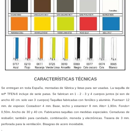
CARACTERÍSTICAS TÉCNICAS
Se entregan en toda España, montadas de fábrica y listas para ser usadas. La taquilla de
refª TFEN-6 incluye de serie patas. Se fabrican en 1 - 2 - 3 y 4 cuerpos juntos (si son de
ancho 40 cm. solo van 3 cuerpos) Taquillas fabricadas con fenólico y aluminio. Puertas= 12
mm. de espesor. Costados= 4 mm. Base, techo y estantes= 8 mm. Alto= 1,90m. Fondo=
0,50m. Ancho de 30 y 40 cm. Fabricamos taquillas con medidas especiales. Cerraduras de
resbalón; también para candado, combinación, moneda y electrónicas. Trasera de 3 mm.
perforada para la ventilación. Bisagras de acero inoxidable.
-