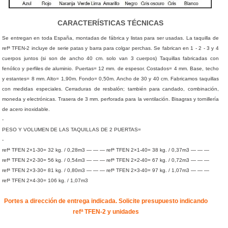
CARACTERÍSTICAS TÉCNICAS
Se entregan en toda España, montadas de fábrica y listas para ser usadas. La taquilla de
refª TFEN-2 incluye de serie patas y barra para colgar perchas. Se fabrican en 1 - 2 - 3 y 4
cuerpos juntos (si son de ancho 40 cm. solo van 3 cuerpos) Taquillas fabricadas con
fenólico y perfiles de aluminio. Puertas= 12 mm. de espesor. Costados= 4 mm. Base, techo
y estantes= 8 mm. Alto= 1,90m. Fondo= 0,50m. Ancho de 30 y 40 cm. Fabricamos taquillas
con medidas especiales. Cerraduras de resbalón; también para candado, combinación,
moneda y electrónicas. Trasera de 3 mm. perforada para la ventilación. Bisagras y tornillería
de acero inoxidable.
-
PESO Y VOLUMEN DE LAS TAQUILLAS DE 2 PUERTAS=
-
refª TFEN 2×1-30= 32 kg. / 0,28m3 — — — refª TFEN 2×1-40= 38 kg. / 0,37m3 — — —
refª TFEN 2×2-30= 56 kg. / 0,54m3 — — — refª TFEN 2×2-40= 67 kg. / 0,72m3 — — —
refª TFEN 2×3-30= 81 kg. / 0,80m3 — — — refª TFEN 2×3-40= 97 kg. / 1,07m3 — — —
refª TFEN 2×4-30= 106 kg. / 1,07m3
Portes a dirección de entrega indicada. Solicite presupuesto indicando
refª TFEN-2 y unidades