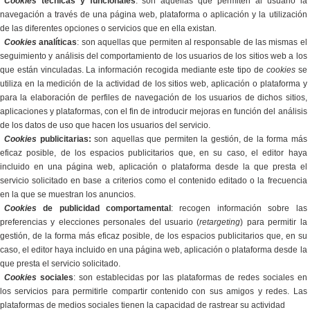
Cookies
técnicas y funcionales
: son aquellas que permiten al usuario la
navegación a través de una página web, plataforma o aplicación y la utilización
de las diferentes opciones o servicios que en ella existan
.
Cookies
analíticas
: son aquellas que permiten al responsable de las mismas el
seguimiento y análisis del comportamiento de los usuarios de los sitios web a los
que están vinculadas. La información recogida mediante este tipo de
cookies
se
utiliza en la medición de la actividad de los sitios web, aplicación o plataforma y
para la elaboración de perfiles de navegación de los usuarios de dichos sitios,
aplicaciones y plataformas, con el fin de introducir mejoras en función del análisis
de los datos de uso que hacen los usuarios del servicio.
Cookies
publicitarias:
son aquellas que permiten la gestión, de la forma más
eficaz posible, de los espacios publicitarios que, en su caso, el editor haya
incluido en una página web, aplicación o plataforma desde la que presta el
servicio solicitado en base a criterios como el contenido editado o la frecuencia
en la que se muestran los anuncios.
Cookies
de publicidad comportamental
: recogen información sobre las
preferencias y elecciones personales del usuario (
retargeting
) para permitir la
gestión, de la forma más eficaz posible, de los espacios publicitarios que, en su
caso, el editor haya incluido en una página web, aplicación o plataforma desde la
que presta el servicio solicitado.
Cookies
sociales
: son establecidas por las plataformas de redes sociales en
los servicios para permitirle compartir contenido con sus amigos y redes. Las
plataformas de medios sociales tienen la capacidad de rastrear su actividad