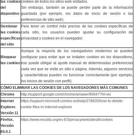
las cookies
cookies de todos los sitios web visitados.
del
Sin embargo, también se puede perder parte de la información
dispositivo
guardada (por ejemplo, los datos de inicio de sesión o las
preferencias de sitio web).
Gestionar
Para tener un control más preciso de las cookies específicas de
las cookies
cada sitio, los usuarios pueden ajustar su configuración de
específicas
privacidad y cookies en el navegador.
del sitio
Aunque la mayoría de los navegadores modernos se pueden
Bloquear
configurar para evitar que se instalen cookies en los dispositivos,
las cookies
eso puede obligar al ajuste manual de determinadas preferencias
cada vez que se visite un sitio o página. Además, algunos servicios
y características pueden no funcionar correctamente (por ejemplo,
los inicios de sesión con perfil).
CÓMO ELIMINAR LAS COOKIES DE LOS NAVEGADORES MÁS COMUNES
Chrome
http://support.google.com/chrome/answer/95647?hl=es
Internet
https://support.microsoft.com/es-es/help/278835/how-to-delete-
Explorer.
cookie-files-in-internet-explorer
Versión 11
Firefox.
https://www.mozilla.org/es-ES/privacy/websites/#cookies
Versión
65.0.1