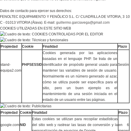
Datos de contacto para ejercer sus derechos:
FENOLTEC EQUIPAMIENTO Y FENÓLICO S.L. C/ CUADRILLA DE VITORIA, 3 10
C - 01013 VITORIA (Álava). E-mail:
guillermo.garciavega@gmail.com
COOKIES UTILIZADAS EN ESTE SITIO WEB
Propiedad
Cookie
Finalidad
Plazo
Cookies generada por las aplicaciones
basadas en el lenguaje PHP. Se trata de un
stand-
PHPSESSID
identificador de propósito general usado para
Sesión
equipa2.com
mantener las variables de sesión de usuario.
Normalmente es un número generado al azar,
cómo se utiliza puede ser específica para el
sitio, pero un buen ejemplo es el
mantenimiento de una sesión iniciada en el
estado de un usuario entre las páginas.
Propiedad
Cookie
Finalidad
Plazo
Estas cookies se utilizan para recopilar estadísticas
google.com
NID
del sitio web y rastrear las tasas de conversión y la
en 6
personalización de anuncios de Google
meses