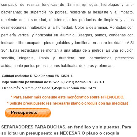
compacto de resinas fenólicas de 12mm.; ignífugas, hidrófugas y anti-
bacterianas; de superficie no porosa, resistente al desgaste y al impacto,
repelente de la suciedad, resistente a los productos de limpieza y a las
desinfecciones, inalterable a la humedad. Color a determinar. Montadas con
perfilería vertical y horizontal en aluminio. Bisagras, pomos, condenas con
indicador libre ocupado, pies regulables y tornillería en acero inoxidable AISI
304. Estas estructuras se montan a una altura de 2 metros. Es una solución
sencilla, elegante, limpia y duradera; son cerramientos preescritos
asiduamente por los preescriptores habituales de obras y reformas.
Calidad estándar D-S2,d0 norma EN 13501-1.
Bajo solicitud posibilidad de B-S2,d0 (Ex M1) norma EN 13501-1
Flecha máx. 5.0 mm, densidad 1,45g/cm3 norma DIN 53479
* Para saber más consulte este monógrafico sobre el FENOLICO.
* Solicite presupuesto (es necesario plano o croquis con las medidas)
Presupuesto
SEPARADORES PARA DUCHAS, en fenólico y sin puertas. Para
solicitar un presupuesto es NECESARIO plano o croquis